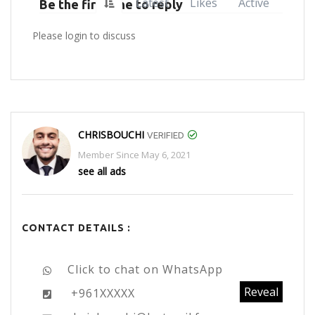
Latest
Likes
Active
Be the first one to reply
Please login to discuss
CHRISBOUCHI
VERIFIED
Member Since May 6, 2021
see all ads
CONTACT DETAILS :
Click to chat on WhatsApp
Reveal
+961XXXXX