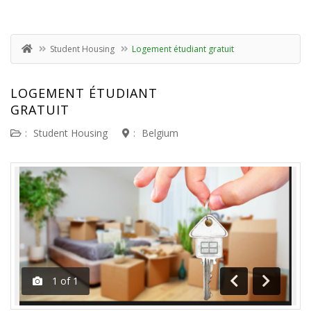
Student Housing
Logement étudiant gratuit
LOGEMENT ÉTUDIANT
GRATUIT
:
Student Housing
:
Belgium
1
of
1
Previous
Next